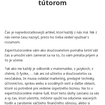
tútorom
Čas je najnedostatkovejší artikel, ktorí každý z nás má. Nik z
nás nemá času nazvyš, preto ho treba vedieť využívať s
rozumom.
Experttutor.online vám ako doučovateľom pomáha šetriť váš
čas a umožní vám zamerať sa na to, čo vám prináša príjem a
to je učenie.
Tak ako nie každý je odborník v matematike, v jazykoch, v
chémii, či fyzike, … tak ani od učiteľov a doučovateľov sa
neočakáva, že musia ovládať marketing, predajné techniky,
účtovníctvo, správu webu a sociálnych sietí a ďalšie oblasti,
ktoré sú potrebné pre vedenie úspešného biznisu. Na to v
experttútor.online máme ľudí, ktorí tieto úlohy zastanú za vás
a vy čas, ktorí ušetríte, môžete využiť na odučenie viacerých
hodín a zarobenie väčšieho finančného obnosu, alebo si