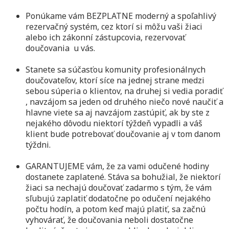
Ponúkame vám BEZPLATNE moderný a spoľahlivý
rezervačný systém, cez ktorí si môžu vaši žiaci
alebo ich zákonní zástupcovia, rezervovať
doučovania u vás.
Stanete sa súčasťou komunity profesionálnych
doučovateľov, ktorí síce na jednej strane medzi
sebou súperia o klientov, na druhej si vedia poradiť
, navzájom sa jeden od druhého niečo nové naučiť a
hlavne viete sa aj navzájom zastúpiť, ak by ste z
nejakého dôvodu niektorí týždeň vypadli a váš
klient bude potrebovať doučovanie aj v tom danom
týždni.
GARANTUJEME vám, že za vami odučené hodiny
dostanete zaplatené. Stáva sa bohužial, že niektorí
žiaci sa nechajú doučovať zadarmo s tým, že vám
sľubujú zaplatiť dodatočne po odučení nejakého
počtu hodín, a potom keď majú platiť, sa začnú
vyhovárať, že doučovania neboli dostatočne