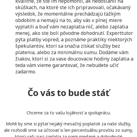
kvalitné, že ste im nepomohli, ak nedosiahli na
skúškach, na ktoré ste ich pripravovali, očakávaný
výsledok, že momentálne prechádzajú ťažkým
obdobím a nemajú na to, aby vás v plnej miere
vyplatili a buď vám nezaplatia nič, alebo zaplatia
menej, ako ste boli pôvodne dohodnutí. Experttutor
pýta platby vopred, a poznáme praktiky niektorých
špekulantov, ktorí sa snažia získať služby bez
platenia, alebo za minimálnu sumu. Dodáme vám
žiakov, ktorí si za vase doucovacie hodiny zaplatia a
teda vám vieme garantovať, že nebudete učiť
zadarmo.
Čo vás to bude stáť
Chceme za to vašu lojálnosť a spoluprácu.
Mohli by sme si pýtať nejaký mesačný poplatok za naše služby,
ale rozhodli sme sa účtovať si len percentuálnu províziu zo sumy,
ktorú vaši ziaci zaplatia za nami predané a dohodnuté