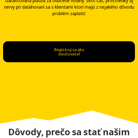
Garantovaná platba za odučené hodiny. Šetri čas, prostriedky aj
nervy pri daťahovaní sa s klientami ktorí majú z nejakého dôvodu
problém zaplatiť.
Registruj sa ako
doučovateľ
Dôvody, prečo sa stať našim