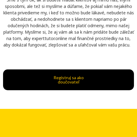
sposobmi, ale tež si myslíme a dúfame, že pokiaľ vám nejakého
klienta privedieme my, i keď to možno bude lákavé, nebudete nás
obchádzať, a nedohodnete sa s klientom napriamo po pár
odučených hodinách, že si budete platiť odmeny, mimo našej
platformy. Myslíme si, že aj vám ak sa k nám pridáte bude záležať
na tom, aby experttutor.online mal finančné prostriedky na to,
aby dokázal fungovať, zlepšovať sa a uľahčoval vám vašu prácu.
Registruj sa ako
doučovateľ
.