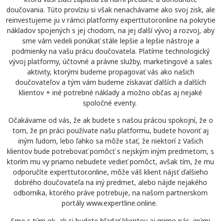
doučovania. Túto províziu si však nenachávame ako svoj zisk, ale
reinvestujeme ju v rámci platformy experttutor.online na pokrytie
nákladov spojených s jej chodom, na jej ďalší vývoj a rozvoj, aby
sme vám vedeli ponúkať stále lepšie a lepšie nástroje a
podmienky na vašu prácu doučovatela. Platíme technologický
vývoj platformy, účtovné a právne služby, marketingové a sales
aktivity, ktorými budeme propagovať vás ako našich
doučovateľov a tým vám budeme získavať ďalších a ďalších
klientov + iné potrebné náklady a možno občas aj nejaké
spoločné eventy.
Očakávame od vás, že ak budete s našou prácou spokojní, že o
tom, že pri práci používate našu platformu, budete hovoriť aj
iným ľudom, lebo ľahko sa môže stať, že niektorí z Vašich
klientov bude potrebovať pomôcť s nejským iným predmetom, s
ktorím mu vy priamo nebudete vedieť pomôct, avšak tím, že mu
odporučíte experttutor.online, môže váš klient nájsť ďalšieho
dobrého doučovateľa na iný predmet, alebo nájde nejakého
odborníka, ktorého práve potrebuje, na našom partnerskom
portály www.expertline.online.
Sme s tým ok, ak si budete hľadať klientov aj mimo nás, inými