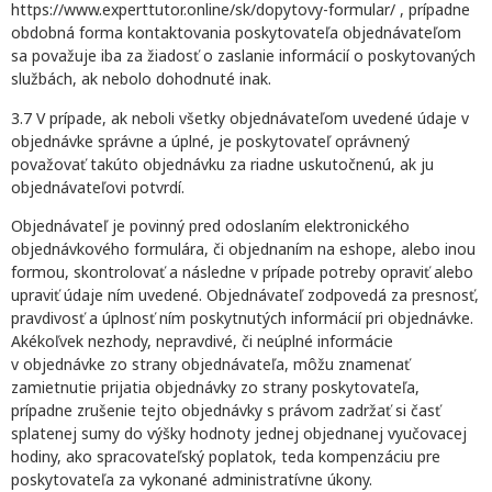
https://www.experttutor.online/sk/dopytovy-formular/ , prípadne
obdobná forma kontaktovania poskytovateľa objednávateľom
sa považuje iba za žiadosť o zaslanie informácií o poskytovaných
službách, ak nebolo dohodnuté inak.
3.7 V prípade, ak neboli všetky objednávateľom uvedené údaje v
objednávke správne a úplné, je poskytovateľ oprávnený
považovať takúto objednávku za riadne uskutočnenú, ak ju
objednávateľovi potvrdí.
Objednávateľ je povinný pred odoslaním elektronického
objednávkového formulára, či objednaním na eshope, alebo inou
formou, skontrolovať a následne v prípade potreby opraviť alebo
upraviť údaje ním uvedené. Objednávateľ zodpovedá za presnosť,
pravdivosť a úplnosť ním poskytnutých informácií pri objednávke.
Akékoľvek nezhody, nepravdivé, či neúplné informácie
v objednávke zo strany objednávateľa, môžu znamenať
zamietnutie prijatia objednávky zo strany poskytovateľa,
prípadne zrušenie tejto objednávky s právom zadržať si časť
splatenej sumy do výšky hodnoty jednej objednanej vyučovacej
hodiny, ako spracovateľský poplatok, teda kompenzáciu pre
poskytovateľa za vykonané administratívne úkony.