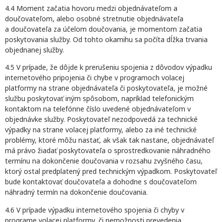
4.4 Moment začatia hovoru medzi objednávateľom a
doučovateľom, alebo osobné stretnutie objednávateľa
a doučovateľa za účelom doučovania, je momentom začatia
poskytovania služby. Od tohto okamihu sa počíta dĺžka trvania
objednanej služby.
4.5 V prípade, že dôjde k prerušeniu spojenia z dôvodov výpadku
internetového pripojenia či chybe v programoch volacej
platformy na strane objednávateľa či poskytovateľa, je možné
službu poskytovať iným spôsobom, napríklad telefonickým
kontaktom na telefónne číslo uvedené objednávateľom v
objednávke služby. Poskytovateľ nezodpovedá za technické
výpadky na strane volacej platformy, alebo za iné technické
problémy, ktoré môžu nastať, ak však tak nastane, objednávateľ
má právo žiadať poskytovateľa o sprostredkovanie náhradného
termínu na dokončenie doučovania v rozsahu zvyšného času,
ktorý ostal predplatený pred technickým výpadkom. Poskytovateľ
bude kontaktovať doučovateľa a dohodne s doučovateľom
náhradný termín na dokončenie doučovania.
4.6 V prípade výpadku internetového spojenia či chyby v
programe volacej platformy, či nemožnosti prevedenia