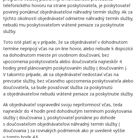
telefonického hovoru na strane poskytovateľa, je poskytovateľ
povinný ponúknuť objednávateľovi náhradný termín služby. Ak za
týchto okolností objednávateľ odmietne náhradný termín služby,
nebudú mu poskytovateľom vrátené peniaze za poskytnutie
služby.
Toto isté platí aj v prípade, že sa objednávateľ v dohodnutom
termíne nepripojí včas na on-line hovor, alebo nebude k dispozícii
na dohodnutom mieste pri osobnom doučovaní, bez
upozornenia poskytovateľa alebo doučovateľa najneskôr 4
hodiny pred plánovaným poskytovaním služby ( doučovaním ).
V takomto prípade, ak sa objednávateľ nedostaví včas na
prevzatie služby, bez včasného upozornenia poskytovateľa alebo
doučovateľa, sa bude považovať služba za poskytnutú
a objednávateľovi nebudú vrátené peniaze za poskytnutie služby.
Ak objednávateľ ospravedlní svoju neprítomnosť včas, teda
najneskôr do 4 hodín pred dohodnutým termínom poskytovania
služby ( doučovania ), poskytovateľ ponúkne po dohode
s doučovateľom objednávateľovi náhradný termín služby (
doučovania ) za rovnakých podmienok ako je uvedené vyššie
v tomto bode 4.6