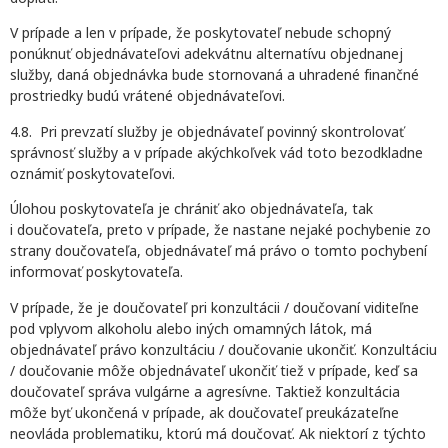
V prípade a len v prípade, že poskytovateľ nebude schopný
ponúknuť objednávateľovi adekvátnu alternatívu objednanej
služby, daná objednávka bude stornovaná a uhradené finančné
prostriedky budú vrátené objednávateľovi.
4.8. Pri prevzatí služby je objednávateľ povinný skontrolovať
správnosť služby a v prípade akýchkoľvek vád toto bezodkladne
oznámiť poskytovateľovi.
Úlohou poskytovateľa je chrániť ako objednávateľa, tak
i doučovateľa, preto v prípade, že nastane nejaké pochybenie zo
strany doučovateľa, objednávateľ má právo o tomto pochybení
informovať poskytovateľa.
V prípade, že je doučovateľ pri konzultácii / doučovaní viditeľne
pod vplyvom alkoholu alebo iných omamných látok, má
objednávateľ právo konzultáciu / doučovanie ukončiť. Konzultáciu
/ doučovanie môže objednávateľ ukončiť tiež v prípade, keď sa
doučovateľ správa vulgárne a agresívne. Taktiež konzultácia
môže byť ukončená v prípade, ak doučovateľ preukázateľne
neovláda problematiku, ktorú má doučovať. Ak niektorí z týchto