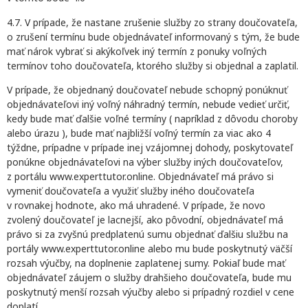
4.7. V prípade, že nastane zrušenie služby zo strany doučovateľa,
o zrušení termínu bude objednávateľ informovaný s tým, že bude
mať nárok vybrať si akýkoľvek iný termín z ponuky voľných
termínov toho doučovateľa, ktorého služby si objednal a zaplatil.
V prípade, že objednaný doučovateľ nebude schopný ponúknuť
objednávateľovi iný voľný náhradný termín, nebude vedieť určiť,
kedy bude mať ďalšie voľné termíny ( napríklad z dôvodu choroby
alebo úrazu ), bude mať najbližší voľný termín za viac ako 4
týždne, prípadne v prípade inej vzájomnej dohody, poskytovateľ
ponúkne objednávateľovi na výber služby iných doučovateľov,
z portálu www.experttutor.online. Objednávateľ má právo si
vymeniť doučovateľa a využiť služby iného doučovateľa
v rovnakej hodnote, ako má uhradené. V prípade, že novo
zvolený doučovateľ je lacnejší, ako pôvodní, objednávateľ má
právo si za zvyšnú predplatenú sumu objednať ďalšiu službu na
portály www.experttutor.online alebo mu bude poskytnutý väčší
rozsah výučby, na doplnenie zaplatenej sumy. Pokiaľ bude mať
objednávateľ záujem o služby drahšieho doučovateľa, bude mu
poskytnutý menší rozsah výučby alebo si prípadný rozdiel v cene
doplatí.