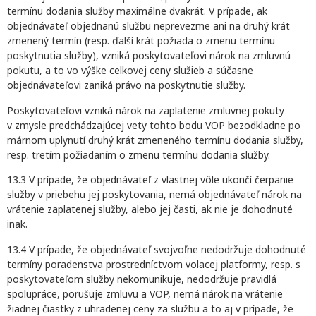
termínu dodania služby maximálne dvakrát. V prípade, ak
objednávateľ objednanú službu neprevezme ani na druhý krát
zmenený termín (resp. ďalší krát požiada o zmenu termínu
poskytnutia služby), vzniká poskytovateľovi nárok na zmluvnú
pokutu, a to vo výške celkovej ceny služieb a súčasne
objednávateľovi zaniká právo na poskytnutie služby.
Poskytovateľovi vzniká nárok na zaplatenie zmluvnej pokuty
v zmysle predchádzajúcej vety tohto bodu VOP bezodkladne po
márnom uplynutí druhý krát zmeneného termínu dodania služby,
resp. tretím požiadaním o zmenu termínu dodania služby.
13.3 V prípade, že objednávateľ z vlastnej vôle ukončí čerpanie
služby v priebehu jej poskytovania, nemá objednávateľ nárok na
vrátenie zaplatenej služby, alebo jej časti, ak nie je dohodnuté
inak.
13.4 V prípade, že objednávateľ svojvoľne nedodržuje dohodnuté
termíny poradenstva prostredníctvom volacej platformy, resp. s
poskytovateľom služby nekomunikuje, nedodržuje pravidlá
spolupráce, porušuje zmluvu a VOP, nemá nárok na vrátenie
žiadnej čiastky z uhradenej ceny za službu a to aj v prípade, že