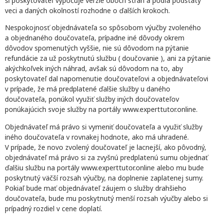
si poskytovateľ vypočuje verzie oboch strán a podľa podstaty
veci a daných okolností rozhodne o ďalších krokoch.
Nespokojnosť objednávateľa so spôsobom výučby zvoleného
a objednaného doučovateľa, prípadne iné dôvody okrem
dôvodov spomenutých vyššie, nie sú dôvodom na pýtanie
refundácie za už poskytnutú službu ( doučovanie ), ani za pýtanie
akýchkoľvek iných náhrad, avšak sú dôvodom na to, aby
poskytovateľ dal napomenutie doučovateľovi a objednávateľovi
v prípade, že má predplatené ďalšie služby u daného
doučovateľa, ponúkol využiť služby iných doučovateľov
ponúkajúcich svoje služby na portály www.experttutor.online.
Objednávateľ má právo si vymeniť doučovateľa a využiť služby
iného doučovateľa v rovnakej hodnote, ako má uhradené.
V prípade, že novo zvolený doučovateľ je lacnejší, ako pôvodný,
objednávateľ má právo si za zvyšnú predplatenú sumu objednať
ďalšiu službu na portály www.experttutor.online alebo mu bude
poskytnutý väčší rozsah výučby, na doplnenie zaplatenej sumy.
Pokiaľ bude mať objednávateľ záujem o služby drahšieho
doučovateľa, bude mu poskytnutý menší rozsah výučby alebo si
prípadný rozdiel v cene doplatí.