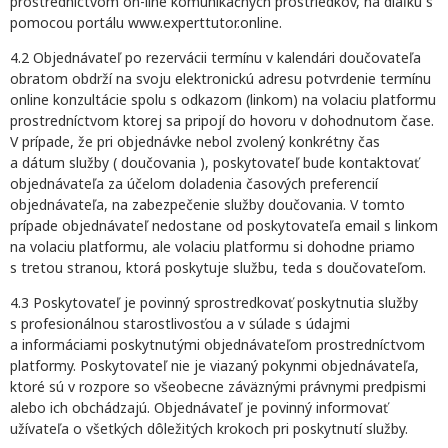
prostredníctvom on-line komunikačných prostriedkov, na diaľku s
pomocou portálu www.experttutor.online.
4.2 Objednávateľ po rezervácii termínu v kalendári doučovateľa
obratom obdrží na svoju elektronickú adresu potvrdenie termínu
online konzultácie spolu s odkazom (linkom) na volaciu platformu
prostredníctvom ktorej sa pripojí do hovoru v dohodnutom čase.
V prípade, že pri objednávke nebol zvolený konkrétny čas
a dátum služby ( doučovania ), poskytovateľ bude kontaktovať
objednávateľa za účelom doladenia časových preferencií
objednávateľa, na zabezpečenie služby doučovania. V tomto
prípade objednávateľ nedostane od poskytovateľa email s linkom
na volaciu platformu, ale volaciu platformu si dohodne priamo
s tretou stranou, ktorá poskytuje službu, teda s doučovateľom.
4.3 Poskytovateľ je povinný sprostredkovať poskytnutia služby
s profesionálnou starostlivosťou a v súlade s údajmi
a informáciami poskytnutými objednávateľom prostredníctvom
platformy. Poskytovateľ nie je viazaný pokynmi objednávateľa,
ktoré sú v rozpore so všeobecne záväznými právnymi predpismi
alebo ich obchádzajú. Objednávateľ je povinný informovať
užívateľa o všetkých dôležitých krokoch pri poskytnutí služby.