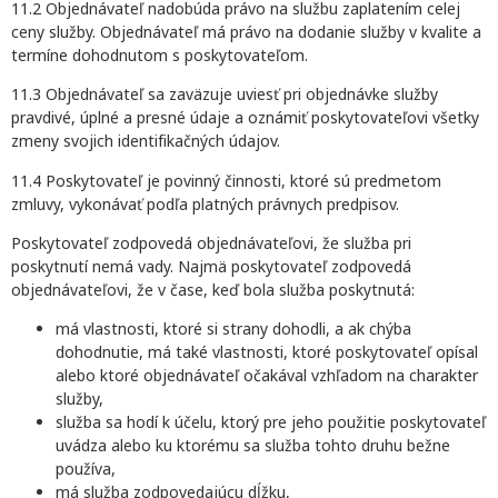
11.2 Objednávateľ nadobúda právo na službu zaplatením celej
ceny služby. Objednávateľ má právo na dodanie služby v kvalite a
termíne dohodnutom s poskytovateľom.
11.3 Objednávateľ sa zaväzuje uviesť pri objednávke služby
pravdivé, úplné a presné údaje a oznámiť poskytovateľovi všetky
zmeny svojich identifikačných údajov.
11.4 Poskytovateľ je povinný činnosti, ktoré sú predmetom
zmluvy, vykonávať podľa platných právnych predpisov.
Poskytovateľ zodpovedá objednávateľovi, že služba pri
poskytnutí nemá vady. Najmä poskytovateľ zodpovedá
objednávateľovi, že v čase, keď bola služba poskytnutá:
má vlastnosti, ktoré si strany dohodli, a ak chýba
dohodnutie, má také vlastnosti, ktoré poskytovateľ opísal
alebo ktoré objednávateľ očakával vzhľadom na charakter
služby,
služba sa hodí k účelu, ktorý pre jeho použitie poskytovateľ
uvádza alebo ku ktorému sa služba tohto druhu bežne
používa,
má služba zodpovedajúcu dĺžku,