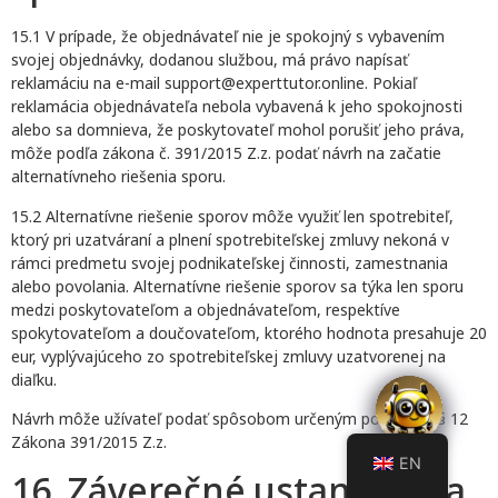
15.1 V prípade, že objednávateľ nie je spokojný s vybavením
svojej objednávky, dodanou službou, má právo napísať
reklamáciu na e-mail support@experttutor.online. Pokiaľ
reklamácia objednávateľa nebola vybavená k jeho spokojnosti
alebo sa domnieva, že poskytovateľ mohol porušiť jeho práva,
môže podľa zákona č. 391/2015 Z.z. podať návrh na začatie
alternatívneho riešenia sporu.
15.2 Alternatívne riešenie sporov môže využiť len spotrebiteľ,
ktorý pri uzatváraní a plnení spotrebiteľskej zmluvy nekoná v
rámci predmetu svojej podnikateľskej činnosti, zamestnania
alebo povolania. Alternatívne riešenie sporov sa týka len sporu
medzi poskytovateľom a objednávateľom, respektíve
spokytovateľom a doučovateľom, ktorého hodnota presahuje 20
eur, vyplývajúceho zo spotrebiteľskej zmluvy uzatvorenej na
diaľku.
Návrh môže užívateľ podať spôsobom určeným podľa ust. § 12
Zákona 391/2015 Z.z.
EN
16. Záverečné ustanovenia