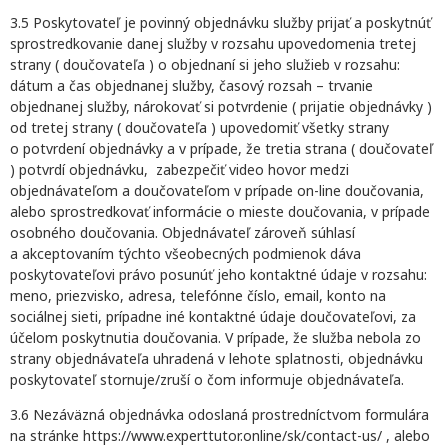
3.5 Poskytovateľ je povinný objednávku služby prijať a poskytnúť
sprostredkovanie danej služby v rozsahu upovedomenia tretej
strany ( doučovateľa ) o objednaní si jeho služieb v rozsahu:
dátum a čas objednanej služby, časový rozsah – trvanie
objednanej služby, nárokovať si potvrdenie ( prijatie objednávky )
od tretej strany ( doučovateľa ) upovedomiť všetky strany
o potvrdení objednávky a v prípade, že tretia strana ( doučovateľ
) potvrdí objednávku, zabezpečiť video hovor medzi
objednávateľom a doučovateľom v prípade on-line doučovania,
alebo sprostredkovať informácie o mieste doučovania, v prípade
osobného doučovania. Objednávateľ zároveň súhlasí
a akceptovaním týchto všeobecných podmienok dáva
poskytovateľovi právo posunúť jeho kontaktné údaje v rozsahu:
meno, priezvisko, adresa, telefónne číslo, email, konto na
sociálnej sieti, prípadne iné kontaktné údaje doučovateľovi, za
účelom poskytnutia doučovania. V prípade, že služba nebola zo
strany objednávateľa uhradená v lehote splatnosti, objednávku
poskytovateľ stornuje/zruší o čom informuje objednávateľa.
3.6 Nezáväzná objednávka odoslaná prostredníctvom formulára
na stránke https://www.experttutor.online/sk/contact-us/ , alebo