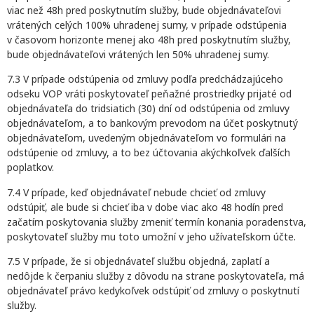
viac než 48h pred poskytnutím služby, bude objednávateľovi
vrátených celých 100% uhradenej sumy, v prípade odstúpenia
v časovom horizonte menej ako 48h pred poskytnutím služby,
bude objednávateľovi vrátených len 50% uhradenej sumy.
7.3 V prípade odstúpenia od zmluvy podľa predchádzajúceho
odseku VOP vráti poskytovateľ peňažné prostriedky prijaté od
objednávateľa do tridsiatich (30) dní od odstúpenia od zmluvy
objednávateľom, a to bankovým prevodom na účet poskytnutý
objednávateľom, uvedeným objednávateľom vo formulári na
odstúpenie od zmluvy, a to bez účtovania akýchkoľvek ďalších
poplatkov.
7.4 V prípade, keď objednávateľ nebude chcieť od zmluvy
odstúpiť, ale bude si chcieť iba v dobe viac ako 48 hodín pred
začatím poskytovania služby zmeniť termín konania poradenstva,
poskytovateľ služby mu toto umožní v jeho užívateľskom účte.
7.5 V prípade, že si objednávateľ službu objedná, zaplatí a
nedôjde k čerpaniu služby z dôvodu na strane poskytovateľa, má
objednávateľ právo kedykoľvek odstúpiť od zmluvy o poskytnutí
služby.