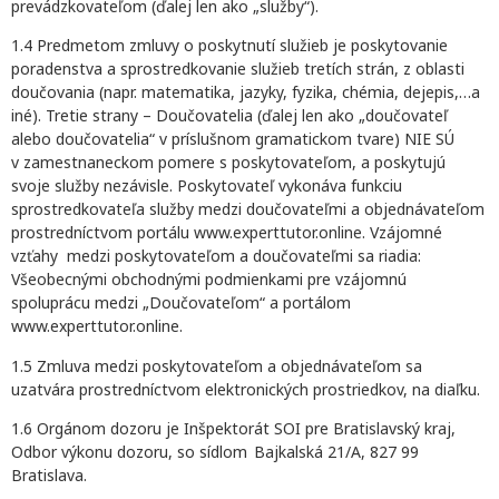
prevádzkovateľom (ďalej len ako „služby“).
1.4 Predmetom zmluvy o poskytnutí služieb je poskytovanie
poradenstva a sprostredkovanie služieb tretích strán, z oblasti
doučovania (napr. matematika, jazyky, fyzika, chémia, dejepis,…a
iné). Tretie strany – Doučovatelia (ďalej len ako „doučovateľ
alebo doučovatelia“ v príslušnom gramatickom tvare) NIE SÚ
v zamestnaneckom pomere s poskytovateľom, a poskytujú
svoje služby nezávisle. Poskytovateľ vykonáva funkciu
sprostredkovateľa služby medzi doučovateľmi a objednávateľom
prostredníctvom portálu www.experttutor.online. Vzájomné
vzťahy medzi poskytovateľom a doučovateľmi sa riadia:
Všeobecnými obchodnými podmienkami pre vzájomnú
spoluprácu medzi „Doučovateľom“ a portálom
www.experttutor.online.
1.5 Zmluva medzi poskytovateľom a objednávateľom sa
uzatvára prostredníctvom elektronických prostriedkov, na diaľku.
1.6 Orgánom dozoru je Inšpektorát SOI pre Bratislavský kraj,
Odbor výkonu dozoru, so sídlom
Bajkalská 21/A, 827 99
Bratislava.