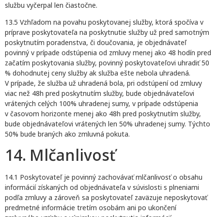
službu vyčerpal len čiastočne.
13.5 Vzhľadom na povahu poskytovanej služby, ktorá spočíva v
príprave poskytovateľa na poskytnutie služby už pred samotným
poskytnutím poradenstva, či doučovania, je objednávateľ
povinný v prípade odstúpenia od zmluvy menej ako 48 hodín pred
začatím poskytovania služby, povinný poskytovateľovi uhradiť 50
% dohodnutej ceny služby ak služba ešte nebola uhradená.
V prípade, že služba už uhradená bola, pri odstúpení od zmluvy
viac než 48h pred poskytnutím služby, bude objednávateľovi
vrátených celých 100% uhradenej sumy, v prípade odstúpenia
v časovom horizonte menej ako 48h pred poskytnutím služby,
bude objednávateľovi vrátených len 50% uhradenej sumy. Týchto
50% bude braných ako zmluvná pokuta.
14. Mlčanlivosť
14.1 Poskytovateľ je povinný zachovávať mlčanlivosť o obsahu
informácií získaných od objednávateľa v súvislosti s plneniami
podľa zmluvy a zároveň sa poskytovateľ zaväzuje neposkytovať
predmetné informácie tretím osobám ani po ukončení