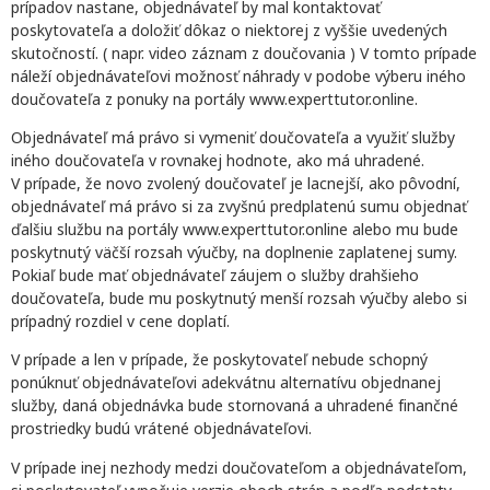
prípadov nastane, objednávateľ by mal kontaktovať
poskytovateľa a doložiť dôkaz o niektorej z vyššie uvedených
skutočností. ( napr. video záznam z doučovania ) V tomto prípade
náleží objednávateľovi možnosť náhrady v podobe výberu iného
doučovateľa z ponuky na portály www.experttutor.online.
Objednávateľ má právo si vymeniť doučovateľa a využiť služby
iného doučovateľa v rovnakej hodnote, ako má uhradené.
V prípade, že novo zvolený doučovateľ je lacnejší, ako pôvodní,
objednávateľ má právo si za zvyšnú predplatenú sumu objednať
ďalšiu službu na portály www.experttutor.online alebo mu bude
poskytnutý väčší rozsah výučby, na doplnenie zaplatenej sumy.
Pokiaľ bude mať objednávateľ záujem o služby drahšieho
doučovateľa, bude mu poskytnutý menší rozsah výučby alebo si
prípadný rozdiel v cene doplatí.
V prípade a len v prípade, že poskytovateľ nebude schopný
ponúknuť objednávateľovi adekvátnu alternatívu objednanej
služby, daná objednávka bude stornovaná a uhradené finančné
prostriedky budú vrátené objednávateľovi.
V prípade inej nezhody medzi doučovateľom a objednávateľom,