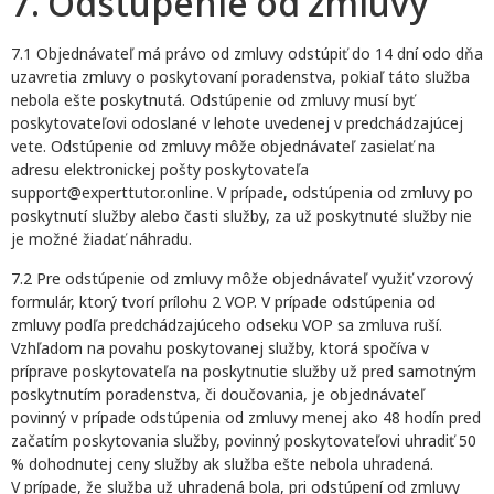
7. Odstúpenie od zmluvy
7.1 Objednávateľ má právo od zmluvy odstúpiť do 14 dní odo dňa
uzavretia zmluvy o poskytovaní poradenstva, pokiaľ táto služba
nebola ešte poskytnutá. Odstúpenie od zmluvy musí byť
poskytovateľovi odoslané v lehote uvedenej v predchádzajúcej
vete. Odstúpenie od zmluvy môže objednávateľ zasielať na
adresu elektronickej pošty poskytovateľa
support@experttutor.online. V prípade, odstúpenia od zmluvy po
poskytnutí služby alebo časti služby, za už poskytnuté služby nie
je možné žiadať náhradu.
7.2 Pre odstúpenie od zmluvy môže objednávateľ využiť vzorový
formulár, ktorý tvorí prílohu 2 VOP. V prípade odstúpenia od
zmluvy podľa predchádzajúceho odseku VOP sa zmluva ruší.
Vzhľadom na povahu poskytovanej služby, ktorá spočíva v
príprave poskytovateľa na poskytnutie služby už pred samotným
poskytnutím poradenstva, či doučovania, je objednávateľ
povinný v prípade odstúpenia od zmluvy menej ako 48 hodín pred
začatím poskytovania služby, povinný poskytovateľovi uhradiť 50
% dohodnutej ceny služby ak služba ešte nebola uhradená.
V prípade, že služba už uhradená bola, pri odstúpení od zmluvy