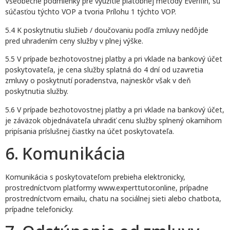
Všeobecné podmienky pre využitie platobnej metódy Everifin, sú
súčasťou týchto VOP a tvoria Prílohu 1 týchto VOP.
5.4 K poskytnutiu služieb / doučovaniu podľa zmluvy nedôjde
pred uhradením ceny služby v plnej výške.
5.5 V prípade bezhotovostnej platby a pri vklade na bankový účet
poskytovateľa, je cena služby splatná do 4 dní od uzavretia
zmluvy o poskytnutí poradenstva, najneskôr však v deň
poskytnutia služby.
5.6 V prípade bezhotovostnej platby a pri vklade na bankový účet,
je záväzok objednávateľa uhradiť cenu služby splnený okamihom
pripísania príslušnej čiastky na účet poskytovateľa.
6. Komunikácia
Komunikácia s poskytovateľom prebieha elektronicky,
prostredníctvom platformy www.experttutor.online, prípadne
prostredníctvom emailu, chatu na sociálnej sieti alebo chatbota,
prípadne telefonicky.