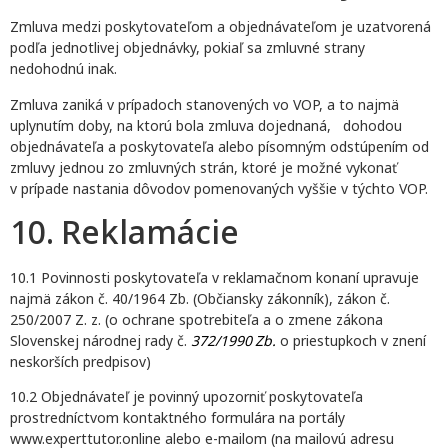
Zmluva medzi poskytovateľom a objednávateľom je uzatvorená
podľa jednotlivej objednávky, pokiaľ sa zmluvné strany
nedohodnú inak.
Zmluva zaniká v prípadoch stanovených vo VOP, a to najmä
uplynutím doby, na ktorú bola zmluva dojednaná, dohodou
objednávateľa a poskytovateľa alebo písomným odstúpením od
zmluvy jednou zo zmluvných strán, ktoré je možné vykonať
v prípade nastania dôvodov pomenovaných vyššie v týchto VOP.
10. Reklamácie
10.1 Povinnosti poskytovateľa v reklamačnom konaní upravuje
najmä zákon č. 40/1964 Zb. (Občiansky zákonník), zákon č.
250/2007 Z. z. (o ochrane spotrebiteľa a o zmene zákona
Slovenskej národnej rady č.
372/1990 Zb.
o priestupkoch v znení
neskorších predpisov)
10.2 Objednávateľ je povinný upozorniť poskytovateľa
prostredníctvom kontaktného formulára na portály
www.experttutor.online alebo e-mailom (na mailovú adresu