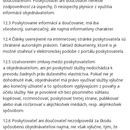
doučovateľom. Poskytovateľ ani doučovateľ nenesie
zodpovednosť za úspechy, či neúspechy plynúce z využitia
informácií objednávateľom.
12.3 Poskytovanie informácií a doučovanie, má iba
všeobecný, sumarizačný, ale najmä informatívny charakter.
12.4 Články uverejnené na internetovej stránke poskytovateľa sú
chránené autorským právom. Taktiež dokumenty, ktoré si je
možné stiahnuť v elektronickej podobe z portálu poskytovateľa.
12.5 Uzatvorením zmluvy medzi poskytovateľom
a objednávateľom, ani pri poskytnutí služby nedochádza k
prevodu žiadnych práv duševného vlastníctva. Pokiaľ nie je
dohodnuté inak, objednávateľ má právo využívať služby výlučne
ako konečný užívateľ a to spôsobom vyplývajúcim z povahy a
účelu služby. Nie je povolené ich bez písomného súhlasu
kopírovať, rozmnožovať, poskytovať tretej strane, publikovať
alebo inak rozširovať v akýchkoľvek médiách, resp. akýmkoľvek
spôsobom.
12.6 Poskytovateľ ani doučovateľ nezodpovedá za škodu
spôsobenú objednávateľovi najmä, nie však výlučne, tým, že