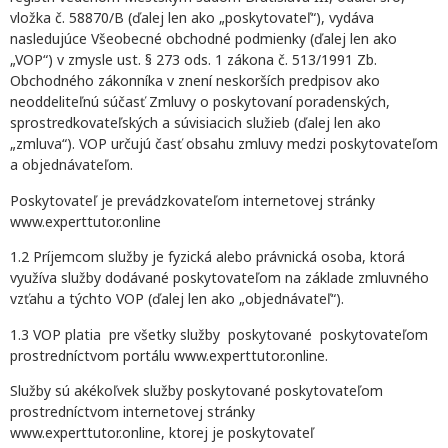
vložka č. 58870/B (ďalej len ako „poskytovateľ“), vydáva
nasledujúce Všeobecné obchodné podmienky (ďalej len ako
„VOP“) v zmysle ust. § 273 ods. 1 zákona č. 513/1991 Zb.
Obchodného zákonníka v znení neskorších predpisov ako
neoddeliteľnú súčasť Zmluvy o poskytovaní poradenských,
sprostredkovateľských a súvisiacich služieb (ďalej len ako
„zmluva“). VOP určujú časť obsahu zmluvy medzi poskytovateľom
a objednávateľom.
Poskytovateľ je prevádzkovateľom internetovej stránky
www.experttutor.online
1.2 Príjemcom služby je fyzická alebo právnická osoba, ktorá
využíva služby dodávané poskytovateľom na základe zmluvného
vzťahu a týchto VOP (ďalej len ako „objednávateľ“).
1.3 VOP platia pre všetky služby poskytované poskytovateľom
prostredníctvom portálu www.experttutor.online.
Služby sú akékoľvek služby poskytované poskytovateľom
prostredníctvom internetovej stránky
www.experttutor.online, ktorej je poskytovateľ