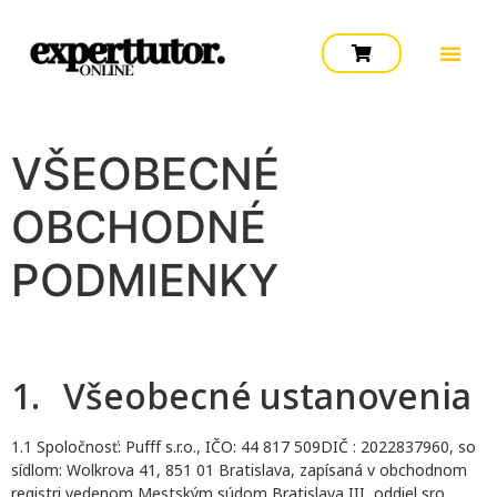
VŠEOBECNÉ
OBCHODNÉ
PODMIENKY
1. Všeobecné ustanovenia
1.1 Spoločnosť: Pufff s.r.o., IČO: 44 817 509DIČ : 2022837960, so
sídlom: Wolkrova 41, 851 01 Bratislava, zapísaná v obchodnom
registri vedenom Mestským súdom Bratislava III, oddiel sro,