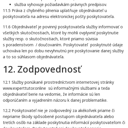
služba vyhovuje požiadavkám právnych predpisov.
11.5 Práva z chybného plnenia uplatňuje objednávateľ u
poskytovateľa na adresu elektronickej pošty poskytovateľa.
11.6 Objednávateľ je povinný poskytovateľa služby informovať o
všetkých skutočnostiach, ktoré by mohli ovplyvniť poskytnutie
služby resp. o skutočnostiach, ktoré priamo súvisia
s poradenstvom / doučovaním. Poskytovateľ poskytnuté údaje
uchováva len po dobu nevyhnutnú pre poskytovanie danej služby
a to so súhlasom objednávateľa.
12. Zodpovednosť
12.1 Služby ponúkané prostredníctvom internetovej stránky
www.experttutor.online sú informačnými službami a teda
objednávateľ berie na vedomie, že informácie sú len
odporúčaním a vyjadrením názoru k danej problematike.
12.2 Poskytovateľ nie je zodpovedný za akékoľvek priame či
nepriame škody spôsobené postupom objednávateľa alebo
tretích osôb na základe poskytnutia informácií poskytovateľom či