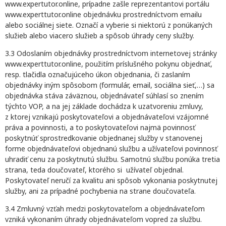
www.expertutor.online, prípadne zašle reprezentantovi portálu
www.experttutor.online objednávku prostredníctvom emailu
alebo sociálnej siete. Označí a vyberie si niektorú z ponúkaných
služieb alebo viacero služieb a spôsob úhrady ceny služby.
3.3 Odoslaním objednávky prostredníctvom internetovej stránky
www.experttutor.online, použitím príslušného pokynu objednať,
resp. tlačidla označujúceho úkon objednania, či zaslaním
objednávky iným spôsobom (formulár, email, sociálna sieť,…) sa
objednávka stáva záväznou, objednávateľ súhlasí so znením
týchto VOP, a na jej základe dochádza k uzatvoreniu zmluvy,
z ktorej vznikajú poskytovateľovi a objednávateľovi vzájomné
práva a povinnosti, a to poskytovateľovi najmä povinnosť
poskytnúť sprostredkovanie objednanej služby v stanovenej
forme objednávateľovi objednanú službu a užívateľovi povinnosť
uhradiť cenu za poskytnutú službu. Samotnú službu ponúka tretia
strana, teda doučovateľ, ktorého si užívateľ objednal.
Poskytovateľ neručí za kvalitu ani spôsob vykonania poskytnutej
služby, ani za prípadné pochybenia na strane doučovateľa.
3.4 Zmluvný vzťah medzi poskytovateľom a objednávateľom
vzniká vykonaním úhrady objednávateľom vopred za službu.