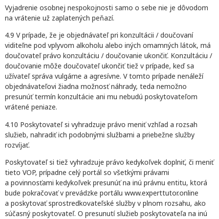
Vyjadrenie osobnej nespokojnosti samo o sebe nie je dôvodom
na vrátenie už zaplatených peňazí.
4.9 V prípade, že je objednávateľ pri konzultácii / doučovaní
viditeľne pod vplyvom alkoholu alebo iných omamných látok, má
doučovateľ právo konzultáciu / doučovanie ukončiť. Konzultáciu /
doučovanie môže doučovateľ ukončiť tiež v prípade, keď sa
užívateľ správa vulgárne a agresívne. V tomto prípade nenáleží
objednávateľovi žiadna možnosť náhrady, teda nemožno
presunúť termín konzultácie ani mu nebudú poskytovateľom
vrátené peniaze.
4.10 Poskytovateľ si vyhradzuje právo meniť vzhľad a rozsah
služieb, nahradiť ich podobnými službami a priebežne služby
rozvíjať.
Poskytovateľ si tiež vyhradzuje právo kedykoľvek doplniť, či meniť
tieto VOP, prípadne celý portál so všetkými právami
a povinnosťami kedykoľvek presunúť na inú právnu entitu, ktorá
bude pokračovať v prevádzke portálu www.experttutor.online
a poskytovať sprostredkovateľské služby v plnom rozsahu, ako
súčasný poskytovateľ. O presunutí služieb poskytovateľa na inú