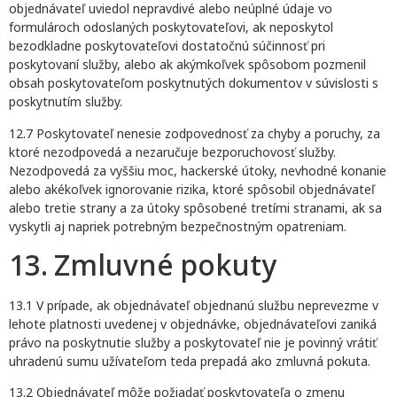
objednávateľ uviedol nepravdivé alebo neúplné údaje vo
formulároch odoslaných poskytovateľovi, ak neposkytol
bezodkladne poskytovateľovi dostatočnú súčinnosť pri
poskytovaní služby, alebo ak akýmkoľvek spôsobom pozmenil
obsah poskytovateľom poskytnutých dokumentov v súvislosti s
poskytnutím služby.
12.7 Poskytovateľ nenesie zodpovednosť za chyby a poruchy, za
ktoré nezodpovedá a nezaručuje bezporuchovosť služby.
Nezodpovedá za vyššiu moc, hackerské útoky, nevhodné konanie
alebo akékoľvek ignorovanie rizika, ktoré spôsobil objednávateľ
alebo tretie strany a za útoky spôsobené tretími stranami, ak sa
vyskytli aj napriek potrebným bezpečnostným opatreniam.
13. Zmluvné pokuty
13.1 V prípade, ak objednávateľ objednanú službu neprevezme v
lehote platnosti uvedenej v objednávke, objednávateľovi zaniká
právo na poskytnutie služby a poskytovateľ nie je povinný vrátiť
uhradenú sumu užívateľom teda prepadá ako zmluvná pokuta.
13.2 Objednávateľ môže požiadať poskytovateľa o zmenu