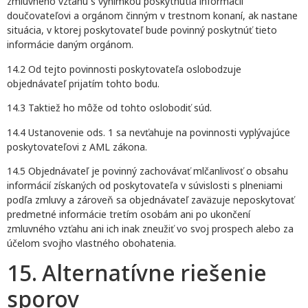
zmluvného vzťahu s výnimkou poskytnutia informácií
doučovateľovi a orgánom činným v trestnom konaní, ak nastane
situácia, v ktorej poskytovateľ bude povinný poskytnúť tieto
informácie daným orgánom.
14.2 Od tejto povinnosti poskytovateľa oslobodzuje
objednávateľ prijatím tohto bodu.
14.3 Taktiež ho môže od tohto oslobodiť súd.
14.4 Ustanovenie ods. 1 sa nevťahuje na povinnosti vyplývajúce
poskytovateľovi z AML zákona.
14.5 Objednávateľ je povinný zachovávať mlčanlivosť o obsahu
informácií získaných od poskytovateľa v súvislosti s plneniami
podľa zmluvy a zároveň sa objednávateľ zaväzuje neposkytovať
predmetné informácie tretím osobám ani po ukončení
zmluvného vzťahu ani ich inak zneužiť vo svoj prospech alebo za
účelom svojho vlastného obohatenia.
15. Alternatívne riešenie
sporov