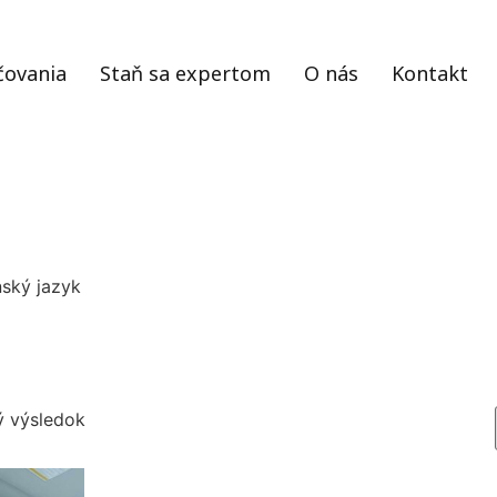
čovania
Staň sa expertom
O nás
Kontakt
nský jazyk
ý výsledok