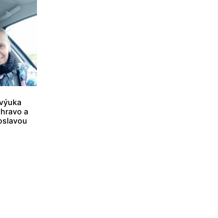
 výuka
 hravo a
roslavou