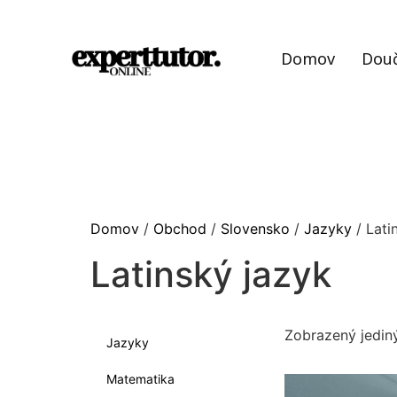
Domov
Dou
Domov
/
Obchod
/
Slovensko
/
Jazyky
/ Lati
Latinský jazyk
Zobrazený jedin
Jazyky
Matematika