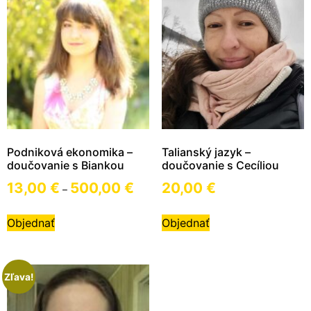
Podniková ekonomika –
Talianský jazyk –
doučovanie s Biankou
doučovanie s Cecíliou
13,00
€
500,00
€
20,00
€
–
Objednať
Objednať
Zľava!