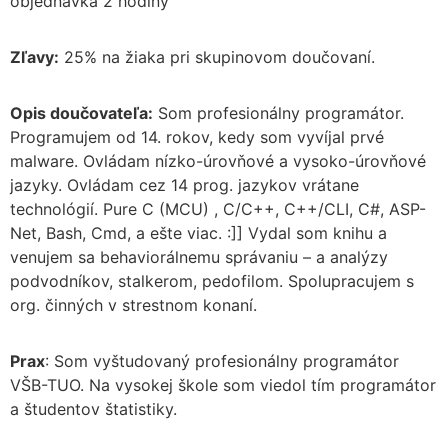
objednávka 2 hodiny
Zľavy:
25% na žiaka pri skupinovom doučovaní.
Opis doučovateľa:
Som profesionálny programátor.
Programujem od 14. rokov, kedy som vyvíjal prvé
malware. Ovládam nízko-úrovňové a vysoko-úrovňové
jazyky. Ovládam cez 14 prog. jazykov vrátane
technológií. Pure C (MCU) , C/C++, C++/CLI, C#, ASP-
Net, Bash, Cmd, a ešte viac. :]] Vydal som knihu a
venujem sa behaviorálnemu správaniu – a analýzy
podvodníkov, stalkerom, pedofilom. Spolupracujem s
org. činných v strestnom konaní.
Prax
: Som vyštudovaný profesionálny programátor
VŠB-TUO. Na vysokej škole som viedol tím programátor
a študentov štatistiky.