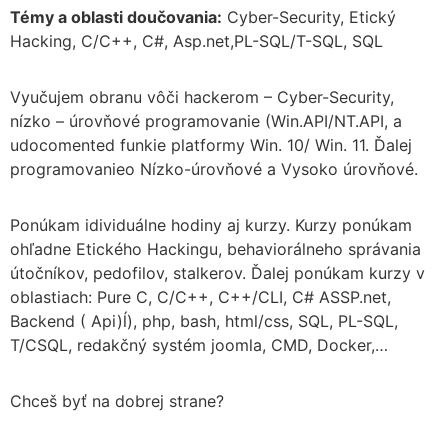
Témy a oblasti doučovania:
Cyber-Security, Etický
Hacking, C/C++, C#, Asp.net,PL-SQL/T-SQL, SQL
Vyučujem obranu vôči hackerom – Cyber-Security,
nízko – úrovňové programovanie (Win.API/NT.API, a
udocomented funkie platformy Win. 10/ Win. 11. Ďalej
programovanieo Nízko-úrovňové a Vysoko úrovňové.
Ponúkam idividuálne hodiny aj kurzy. Kurzy ponúkam
ohľadne Etického Hackingu, behaviorálneho správania
útočníkov, pedofilov, stalkerov. Ďalej ponúkam kurzy v
oblastiach: Pure C, C/C++, C++/CLI, C# ASSP.net,
Backend ( Api)ĺ), php, bash, html/css, SQL, PL-SQL,
T/CSQL, redakčný systém joomla, CMD, Docker,…
Chceš byť na dobrej strane?