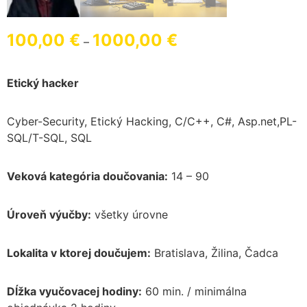
100,00
€
1000,00
€
–
Etický hacker
Cyber-Security, Etický Hacking, C/C++, C#, Asp.net,PL-
SQL/T-SQL, SQL
Veková kategória doučovania:
14 – 90
Úroveň výučby:
všetky úrovne
Lokalita v ktorej doučujem:
Bratislava, Žilina, Čadca
Dĺžka vyučovacej hodiny:
60 min. / minimálna