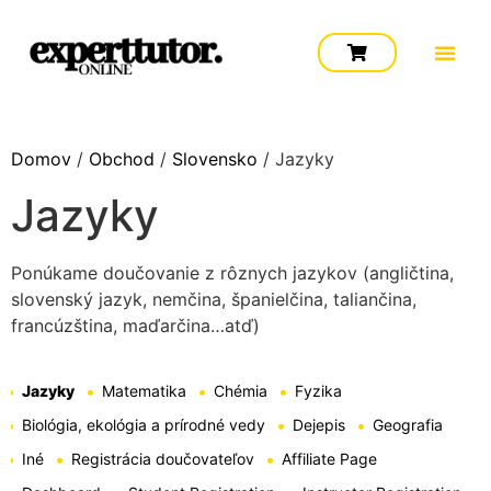
Domov
/
Obchod
/
Slovensko
/ Jazyky
Jazyky
Ponúkame doučovanie z rôznych jazykov (angličtina,
slovenský jazyk, nemčina, španielčina, taliančina,
francúzština, maďarčina…atď)
Jazyky
Matematika
Chémia
Fyzika
Biológia, ekológia a prírodné vedy
Dejepis
Geografia
Iné
Registrácia doučovateľov
Affiliate Page